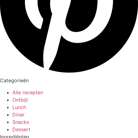
Categorieën
Alle recepten
Ontbijt
Lunch
Diner
Snacks
Dessert
Ingrediënten