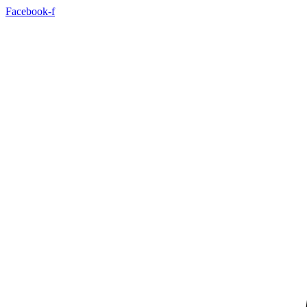
Ga
Facebook-f
naar
de
inhoud