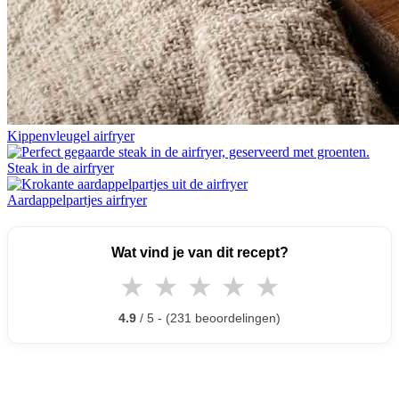
Kippenvleugel airfryer
Steak in de airfryer
Aardappelpartjes airfryer
Wat vind je van dit recept?
★
★
★
★
★
4.9
/ 5 - (231 beoordelingen)