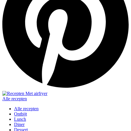
Alle recepten
Alle recepten
Ontbijt
Lunch
Diner
Dessert