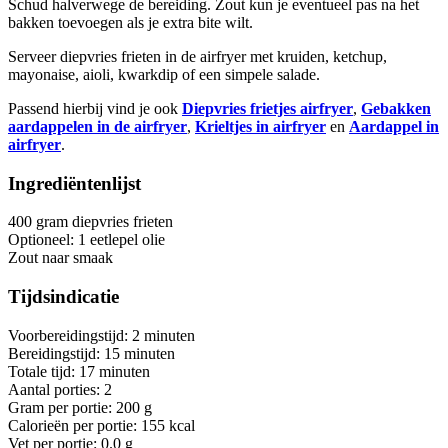
Schud halverwege de bereiding. Zout kun je eventueel pas na het
bakken toevoegen als je extra bite wilt.
Serveer diepvries frieten in de airfryer met kruiden, ketchup,
mayonaise, aioli, kwarkdip of een simpele salade.
Passend hierbij vind je ook
Diepvries frietjes airfryer
,
Gebakken
aardappelen in de airfryer
,
Krieltjes in airfryer
en
Aardappel in
airfryer
.
Ingrediëntenlijst
400 gram diepvries frieten
Optioneel: 1 eetlepel olie
Zout naar smaak
Tijdsindicatie
Voorbereidingstijd: 2 minuten
Bereidingstijd: 15 minuten
Totale tijd: 17 minuten
Aantal porties: 2
Gram per portie: 200 g
Calorieën per portie: 155 kcal
Vet per portie: 0.0 g