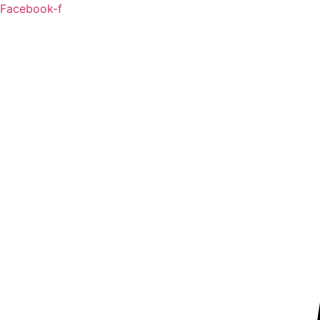
Ga
Facebook-f
naar
de
inhoud