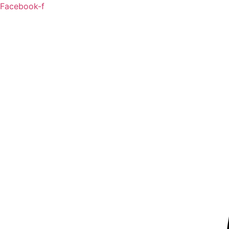
Ga
Facebook-f
naar
de
inhoud