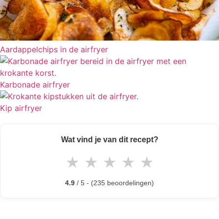
Aardappelchips in de airfryer
Karbonade airfryer
Kip airfryer
Wat vind je van dit recept?
★
★
★
★
★
4.9
/ 5 - (235 beoordelingen)