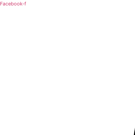
Ga
Facebook-f
naar
de
inhoud