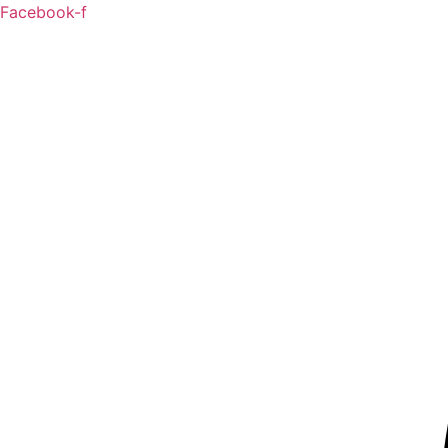
Ga
Facebook-f
naar
de
inhoud