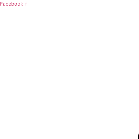
Ga
Facebook-f
naar
de
inhoud