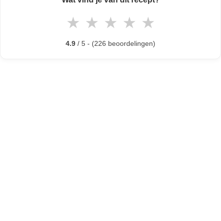
★
★
★
★
★
4.9
/ 5 - (226 beoordelingen)