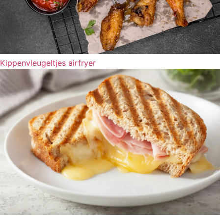
Kippenvleugeltjes airfryer