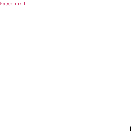
Ga
Facebook-f
naar
de
inhoud