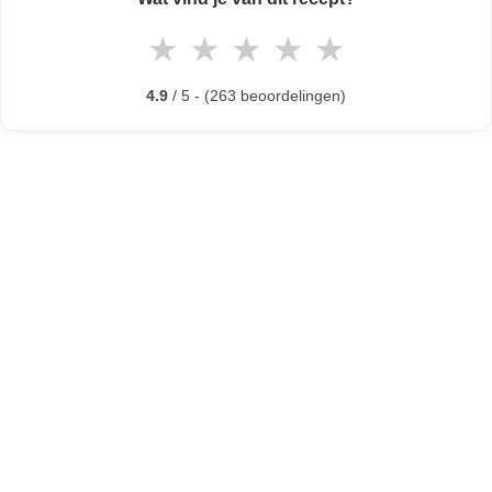
★
★
★
★
★
4.9
/ 5 - (263 beoordelingen)